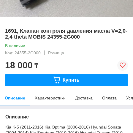
1691, Клапан контроля давления масла V=2,0-
2,4 theta MOBIS 24355-2G000
В наличии
Код: 24355-2G000
Розница
18 000
₸
Купить
Описание
Характеристики
Доставка
Оплата
Усл
Описание
Kia K-5 (2011-2016) Kia Optima (2006-2016) Hyundai Sonata
(2004-2014) Kia Sportage (2010-2016) Hyundai Tucson (2010-