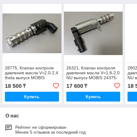
28775, Клапан контроля
26321, Клапан контроля
2802
давления масла V=2,0-2,4
давления масла V=1,8-2,0
давл
theta выпуск MOBIS
NU выпуск MOBIS 24375-
NU в
24375-2G500
2E100
2E1
18 500
17 600
18 
₸
₸
Купить
Купить
О нас
Рейтинг не сформирован
Менее 5 отзывов за последний год