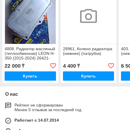
4808, Радиатор масляный
28961, Колено радиатора
403,
(теплообменник) LEON H-
(нижнее) (патрубок)
(ниж
350 (2015-2024) 26421-
4A700 EX
22 000
4 400
6 5
₸
₸
Купить
Купить
О нас
Рейтинг не сформирован
Менее 5 отзывов за последний год
Работает с 14.07.2014