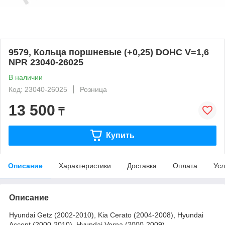
9579, Кольца поршневые (+0,25) DOHC V=1,6
NPR 23040-26025
В наличии
Код: 23040-26025
Розница
13 500
₸
Купить
Описание
Характеристики
Доставка
Оплата
Усл
Описание
Hyundai Getz (2002-2010), Kia Cerato (2004-2008), Hyundai
Accent (2000-2010), Hyundai Verna (2000-2009)