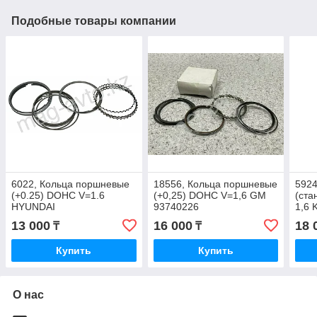
Подобные товары компании
6022, Кольца поршневые
18556, Кольца поршневые
5924
(+0.25) DOHC V=1.6
(+0,25) DOHC V=1,6 GM
(ста
HYUNDAI
93740226
1,6 
261
13 000
16 000
18 
₸
₸
Купить
Купить
О нас