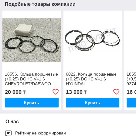
Подобные товары компании
18556, Кольца поршневые
6022, Кольца поршневые
1855
(+0.25) DOHC V=1.6
(+0.25) DOHC V=1.6
(+0,
CHEVROLET/DAEWOO
HYUNDAI
937
20 000
13 000
16 
₸
₸
Купить
Купить
О нас
Рейтинг не сформирован