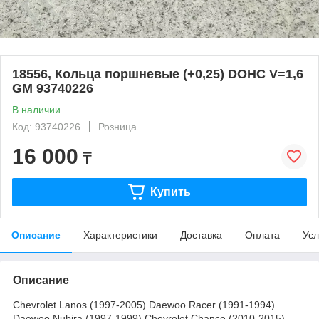
18556, Кольца поршневые (+0,25) DOHC V=1,6
GM 93740226
В наличии
Код: 93740226
Розница
16 000
₸
Купить
Описание
Характеристики
Доставка
Оплата
Усл
Описание
Chevrolet Lanos (1997-2005) Daewoo Racer (1991-1994)
Daewoo Nubira (1997-1999) Chevrolet Chance (2010-2015)