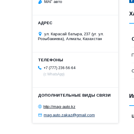
МАГ авто
Х
ул. Карасай батыра, 237 (уг. ул.
Розыбакиева), Алматы, Казахстан
П
+7 (777) 236-56-64
С
(с WhatsApp)
И
http://mag-auto.kz
mag.auto.zakaz@gmail.com