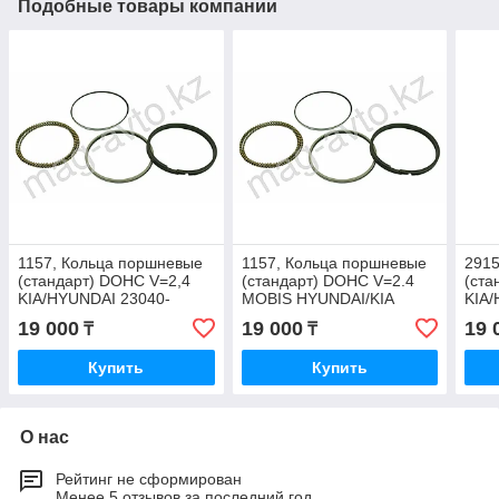
Подобные товары компании
1157, Кольца поршневые
1157, Кольца поршневые
2915
(стандарт) DOHC V=2,4
(стандарт) DOHC V=2.4
(ста
KIA/HYUNDAI 23040-
MOBIS HYUNDAI/KIA
KIA/
38200
23040-38200
2G5
19 000
19 000
19 
₸
₸
Купить
Купить
О нас
Рейтинг не сформирован
Менее 5 отзывов за последний год