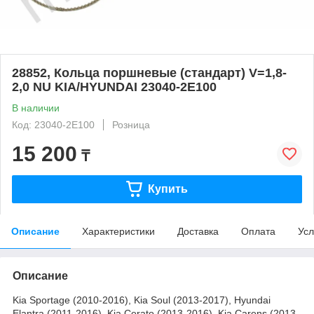
28852, Кольца поршневые (стандарт) V=1,8-
2,0 NU KIA/HYUNDAI 23040-2Е100
В наличии
Код: 23040-2E100
Розница
15 200
₸
Купить
Описание
Характеристики
Доставка
Оплата
Усл
Описание
Kia Sportage (2010-2016), Kia Soul (2013-2017), Hyundai
Elantra (2011-2016), Kia Cerato (2013-2016), Kia Carens (2013-