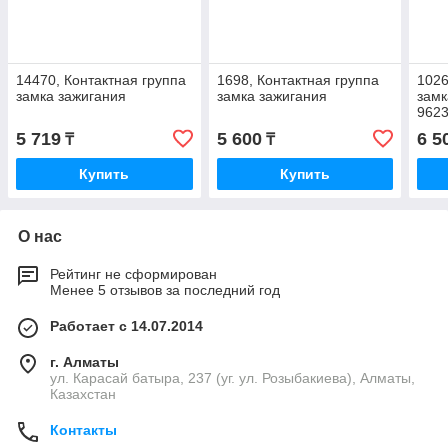
14470, Контактная группа
1698, Контактная группа
1026
замка зажигания
замка зажигания
замк
962
5 719
5 600
6 5
₸
₸
Купить
Купить
О нас
Рейтинг не сформирован
Менее 5 отзывов за последний год
Работает с 14.07.2014
г. Алматы
ул. Карасай батыра, 237 (уг. ул. Розыбакиева), Алматы,
Казахстан
Контакты