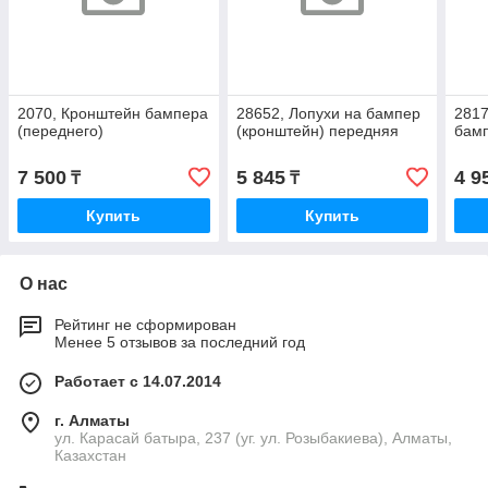
2070, Кронштейн бампера
28652, Лопухи на бампер
2817
(переднего)
(кронштейн) передняя
бамп
7 500
5 845
4 9
₸
₸
Купить
Купить
О нас
Рейтинг не сформирован
Менее 5 отзывов за последний год
Работает с 14.07.2014
г. Алматы
ул. Карасай батыра, 237 (уг. ул. Розыбакиева), Алматы,
Казахстан