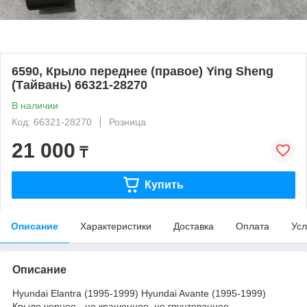
6590, Крыло переднее (правое) Ying Sheng
(Тайвань) 66321-28270
В наличии
Код: 66321-28270
Розница
21 000
₸
Купить
Описание
Характеристики
Доставка
Оплата
Усл
Описание
Hyundai Elantra (1995-1999) Hyundai Avante (1995-1999)
Крыло черное - не крашенное, не грунтованное.