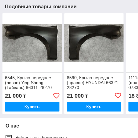
Подобные товары компании
6545, Крыло переднее
6590, Крыло переднее
1111
(левое) Ying Sheng
(правое) HYUNDAI 66321-
(пра
(Тайвань) 66311-28270
28270
073
21 000
21 000
18 
₸
₸
Купить
Купить
О нас
Рейтинг не сформирован