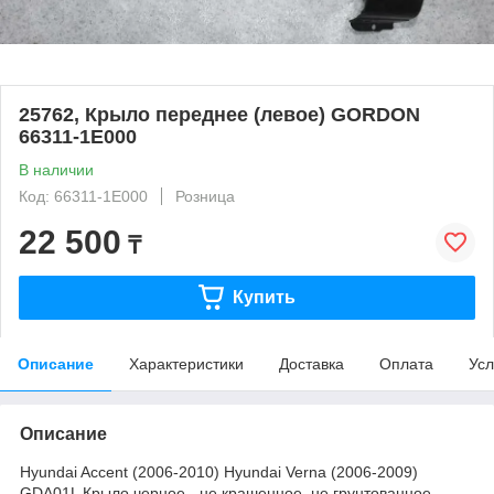
25762, Крыло переднее (левое) GORDON
66311-1E000
В наличии
Код: 66311-1E000
Розница
22 500
₸
Купить
Описание
Характеристики
Доставка
Оплата
Усл
Описание
Hyundai Accent (2006-2010) Hyundai Verna (2006-2009)
GDA01L Крыло черное - не крашенное, не грунтованное.