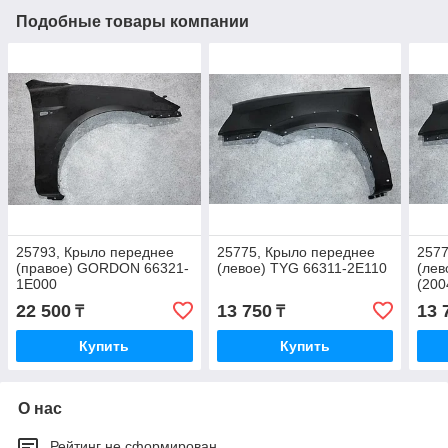
Подобные товары компании
25793, Крыло переднее
25775, Крыло переднее
2577
(правое) GORDON 66321-
(левое) TYG 66311-2E110
(лев
1E000
(200
22 500
13 750
13 
₸
₸
Купить
Купить
О нас
Рейтинг не сформирован