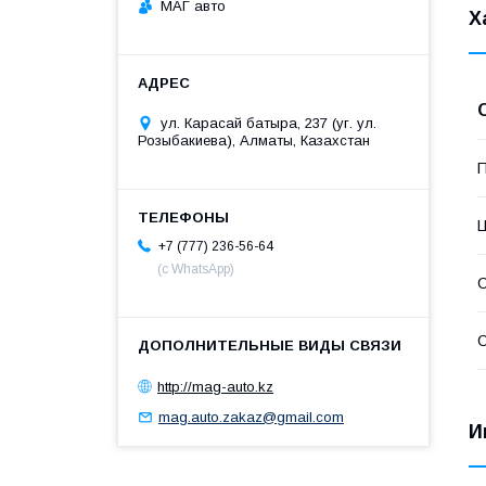
МАГ авто
Х
ул. Карасай батыра, 237 (уг. ул.
Розыбакиева), Алматы, Казахстан
П
+7 (777) 236-56-64
(с WhatsApp)
С
С
http://mag-auto.kz
mag.auto.zakaz@gmail.com
И