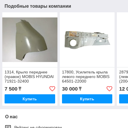
Подобные товары компании
1314, Крыло переднее
17800, Усилитель крыла
2879
(правое) MOBIS HYUNDAI
левого переднего MOBIS
(лев
71921-32400
64501-22000
(200
7 500
30 000
12 
₸
₸
Купить
Купить
О нас
Рейтинг не сформирован