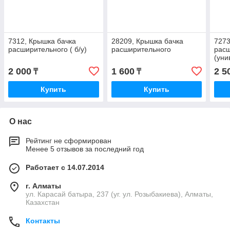
7312, Крышка бачка
28209, Крышка бачка
7273
расширительного ( б/у)
расширительного
рас
(уни
964
2 000
1 600
2 5
₸
₸
Купить
Купить
О нас
Рейтинг не сформирован
Менее 5 отзывов за последний год
Работает с 14.07.2014
г. Алматы
ул. Карасай батыра, 237 (уг. ул. Розыбакиева), Алматы,
Казахстан
Контакты