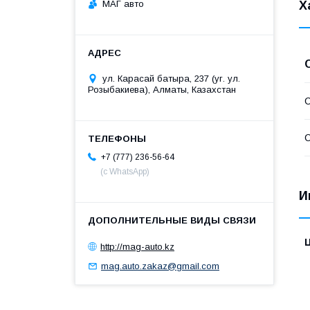
МАГ авто
Х
ул. Карасай батыра, 237 (уг. ул.
Розыбакиева), Алматы, Казахстан
С
С
+7 (777) 236-56-64
(с WhatsApp)
И
http://mag-auto.kz
mag.auto.zakaz@gmail.com