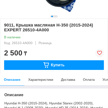
9011, Крышка масляная H-350 (2015-2024)
EXPERT 26510-4A000
В наличии
Код: 26510-4A000
Розница
2 500
₸
Купить
Описание
Характеристики
Доставка
Оплата
Усл
Описание
Hyundai H-350 (2015-2024), Hyundai Starex (2002-2020),
Hyundai H-1 (2008-2020), Hyundai HD 35 (2014-2024), Hyundai