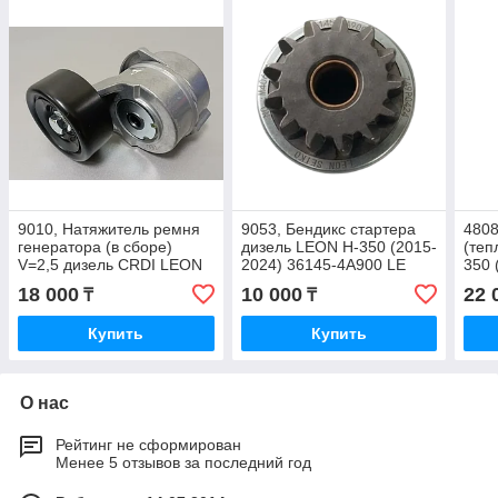
9010, Натяжитель ремня
9053, Бендикс стартера
4808
генератора (в сборе)
дизель LEON H-350 (2015-
(теп
V=2,5 дизель CRDI LEON
2024) 36145-4A900 LE
350 
25281-4A000
13T
4A7
18 000
10 000
22 
₸
₸
Купить
Купить
О нас
Рейтинг не сформирован
Менее 5 отзывов за последний год