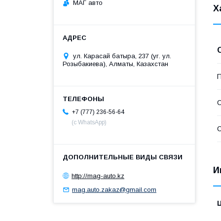
МАГ авто
Х
ул. Карасай батыра, 237 (уг. ул.
Розыбакиева), Алматы, Казахстан
П
С
+7 (777) 236-56-64
(с WhatsApp)
С
И
http://mag-auto.kz
mag.auto.zakaz@gmail.com