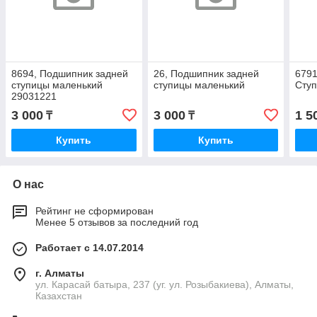
8694, Подшипник задней
26, Подшипник задней
6791
ступицы маленький
ступицы маленький
Сту
29031221
3 000
3 000
1 5
₸
₸
Купить
Купить
О нас
Рейтинг не сформирован
Менее 5 отзывов за последний год
Работает с 14.07.2014
г. Алматы
ул. Карасай батыра, 237 (уг. ул. Розыбакиева), Алматы,
Казахстан