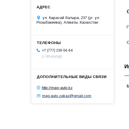
ул. Карасай батыра, 237 (уг. ул.
Розыбакиева), Алматы, Казахстан
П
С
+7 (777) 236-56-64
(с WhatsApp)
И
http://mag-auto.kz
mag.auto.zakaz@gmail.com