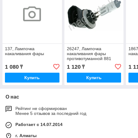
137, Лампочка
26247, Лампочка
1867
накаливания фары
накаливания фары
нак
противотуманной 881
1 080
1 120
1 1
₸
₸
Купить
Купить
О нас
Рейтинг не сформирован
Менее 5 отзывов за последний год
Работает с 14.07.2014
г. Алматы