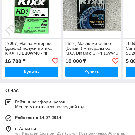
19067, Масло моторное
8584, Масло моторное
1889
(дизель) полусинтетика
(бензин) минеральное
Синт
KIXX HD1 10W/40 - 4l
KIXX Dinamic CF-4 15W/40
SL 2
- 4l
16 700
10 000
5 0
₸
₸
Купить
Купить
О нас
Рейтинг не сформирован
Менее 5 отзывов за последний год
Работает с 14.07.2014
г. Алматы
ул. Карасай батыра, 237 (уг. ул. Розыбакиева), Алматы,