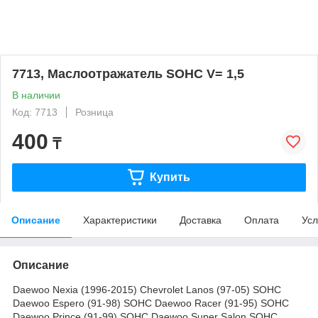
7713, Маслоотражатель SOHC V= 1,5
В наличии
Код: 7713
Розница
400
₸
Купить
Описание
Характеристики
Доставка
Оплата
Усл
Описание
Daewoo Nexia (1996-2015) Chevrolet Lanos (97-05) SOHC
Daewoo Espero (91-98) SOHC Daewoo Racer (91-95) SOHC
Daewoo Prince (91-99) SOHC Daewoo Super Salon SOHC