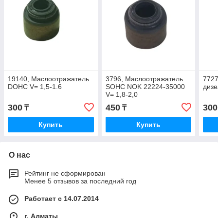
19140, Маслоотражатель
3796, Маслоотражатель
7727
DOHC V= 1,5-1.6
SOHC NOK 22224-35000
дизе
V= 1,8-2,0
300
450
300
₸
₸
Купить
Купить
О нас
Рейтинг не сформирован
Менее 5 отзывов за последний год
Работает с 14.07.2014
г. Алматы