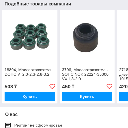
Подобные товары компании
18804, Маслоотражатель
3796, Маслоотражатель
2718
DOHC V=2,0-2,3-2,8-3,2
SOHC NOK 22224-35000
дизе
V= 1,8-2,0
101
503
450
420
₸
₸
Купить
Купить
О нас
Рейтинг не сформирован