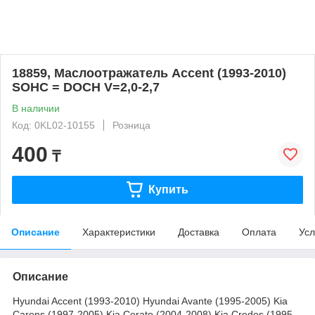
18859, Маслоотражатель Accent (1993-2010)
SOHC = DOCH V=2,0-2,7
В наличии
Код: 0KL02-10155
Розница
400
₸
Купить
Описание
Характеристики
Доставка
Оплата
Усл
Описание
Hyundai Accent (1993-2010) Hyundai Avante (1995-2005) Kia
Carens (1997-2005) Kia Cerato (2004-2008) Kia Credos (1995-