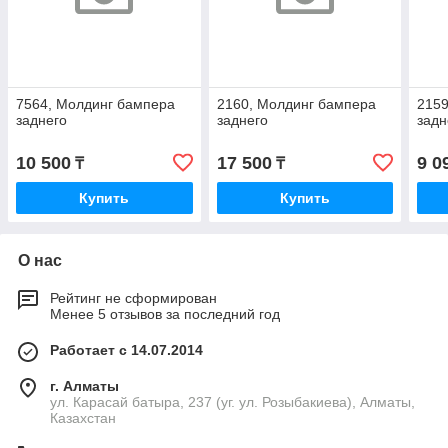
7564, Молдинг бампера
2160, Молдинг бампера
2159
заднего
заднего
задн
10 500
17 500
9 0
₸
₸
Купить
Купить
О нас
Рейтинг не сформирован
Менее 5 отзывов за последний год
Работает с 14.07.2014
г. Алматы
ул. Карасай батыра, 237 (уг. ул. Розыбакиева), Алматы,
Казахстан