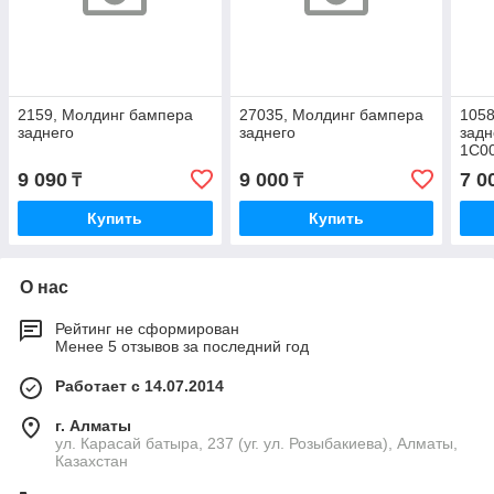
2159, Молдинг бампера
27035, Молдинг бампера
1058
заднего
заднего
задн
1C0
9 090
9 000
7 0
₸
₸
Купить
Купить
О нас
Рейтинг не сформирован
Менее 5 отзывов за последний год
Работает с 14.07.2014
г. Алматы
ул. Карасай батыра, 237 (уг. ул. Розыбакиева), Алматы,
Казахстан