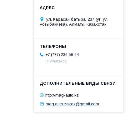
ул. Карасай батыра, 237 (уг. ул.
Розыбакиева), Алматы, Казахстан
+7 (777) 236-56-64
(с WhatsApp)
http://mag-auto.kz
mag.auto.zakaz@gmail.com