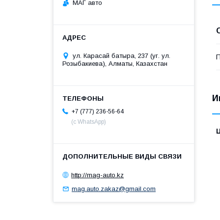
МАГ авто
ул. Карасай батыра, 237 (уг. ул.
П
Розыбакиева), Алматы, Казахстан
И
+7 (777) 236-56-64
(с WhatsApp)
http://mag-auto.kz
mag.auto.zakaz@gmail.com