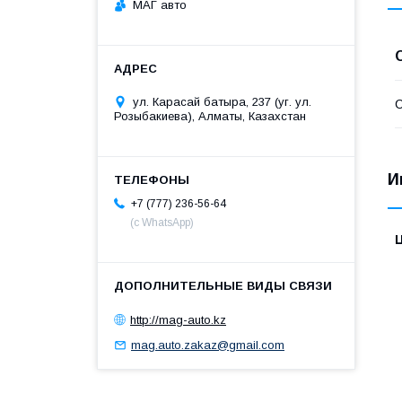
МАГ авто
ул. Карасай батыра, 237 (уг. ул.
С
Розыбакиева), Алматы, Казахстан
И
+7 (777) 236-56-64
(с WhatsApp)
http://mag-auto.kz
mag.auto.zakaz@gmail.com