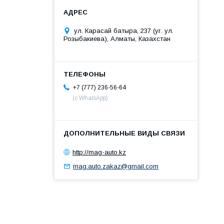
ул. Карасай батыра, 237 (уг. ул.
Розыбакиева), Алматы, Казахстан
+7 (777) 236-56-64
(с WhatsApp)
http://mag-auto.kz
mag.auto.zakaz@gmail.com