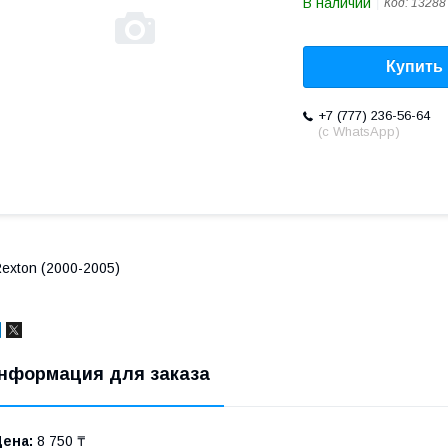
В наличии
Код:
13288
Купить
+7 (777) 236-56-64
(с WhatsApp)
exton (2000-2005)
нформация для заказа
Цена:
8 750 ₸