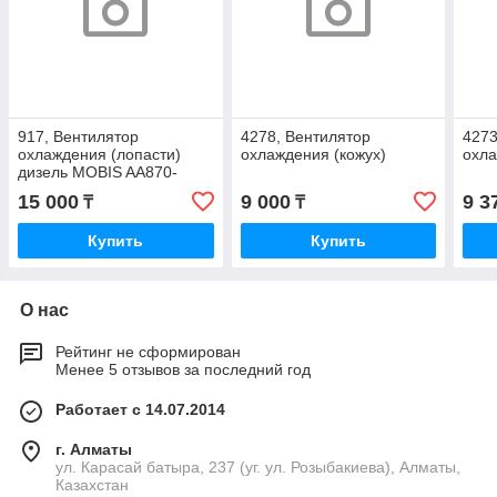
917, Вентилятор
4278, Вентилятор
4273
охлаждения (лопасти)
охлаждения (кожух)
охла
дизель MOBIS AA870-
15141
15 000
9 000
9 3
₸
₸
Купить
Купить
О нас
Рейтинг не сформирован
Менее 5 отзывов за последний год
Работает с 14.07.2014
г. Алматы
ул. Карасай батыра, 237 (уг. ул. Розыбакиева), Алматы,
Казахстан