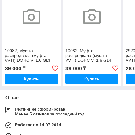
10082, Муфта
10082, Муфта
292
распредвала (муфта
распредвала (муфта
расп
VVTI) DOHC V=1,6 GDI
VVTI) DOHC V=1,6 GDI
VVTI
24370-2B610
24370-2B610
впус
39 000
39 000
28 
₸
₸
Купить
Купить
О нас
Рейтинг не сформирован
Менее 5 отзывов за последний год
Работает с 14.07.2014