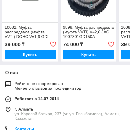
10082, Муфта
9898, Муфта распредвала
100
распредвала (муфта
(муфта VVTI) V=2,0 JAC
расп
VVTI) DOHC V=1,6 GDI
1007301GD150A
VVTI
24370-2B610
243
39 000
74 000
39 
₸
₸
Купить
Купить
О нас
Рейтинг не сформирован
Менее 5 отзывов за последний год
Работает с 14.07.2014
г. Алматы
ул. Карасай батыра, 237 (уг. ул. Розыбакиева), Алматы,
Казахстан
Контакты