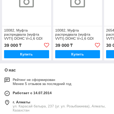
10082, Муфта
10082, Муфта
265
распредвала (муфта
распредвала (муфта
расп
VVTI) DOHC V=1,6 GDI
VVTI) DOHC V=1,6 GDI
VVT
24370-2B610
24370-2B610
V=3,
39 000
39 000
30 
₸
₸
Купить
Купить
О нас
Рейтинг не сформирован
Менее 5 отзывов за последний год
Работает с 14.07.2014
г. Алматы
ул. Карасай батыра, 237 (уг. ул. Розыбакиева), Алматы,
Казахстан