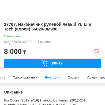
27767, Наконечник рулевой левый Yu Lim
Tech (Корея) 56820-3M900
В наличии
Код: 56820-3M900
Розница
8 000
₸
Купить
ние
Характеристики
Доставка
Оплата
Условия во
Описание
Kia Quoris (2012-2016) Hyundai Centennial (2012-2016)
Hyundai Equus (2012-2016) Kia K-9 (2012-2016)