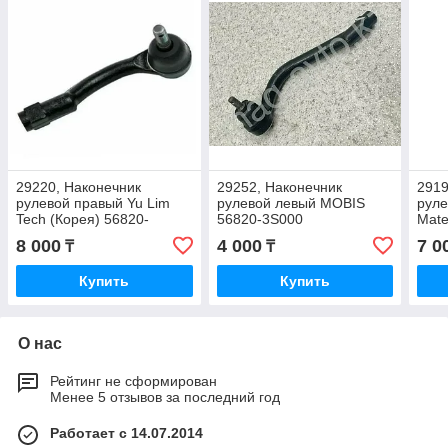
29220, Наконечник
29252, Наконечник
2919
рулевой правый Yu Lim
рулевой левый MOBIS
руле
Tech (Корея) 56820-
56820-3S000
Mate
3M950
8 000
4 000
7 0
₸
₸
Купить
Купить
О нас
Рейтинг не сформирован
Менее 5 отзывов за последний год
Работает с 14.07.2014