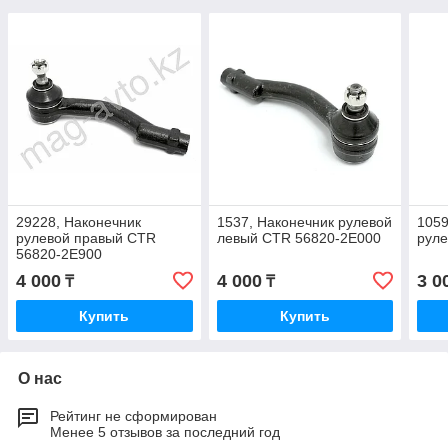
29228, Наконечник
1537, Наконечник рулевой
1059
рулевой правый CTR
левый CTR 56820-2E000
руле
56820-2E900
4 000
4 000
3 0
₸
₸
Купить
Купить
О нас
Рейтинг не сформирован
Менее 5 отзывов за последний год