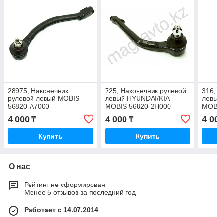
28975, Наконечник
725, Наконечник рулевой
316,
рулевой левый MOBIS
левый HYUNDAI/KIA
лев
56820-A7000
MOBIS 56820-2H000
MOB
4 000
4 000
4 0
₸
₸
Купить
Купить
О нас
Рейтинг не сформирован
Менее 5 отзывов за последний год
Работает с 14.07.2014