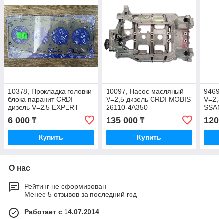
10378, Прокладка головки
10097, Насос масляный
9469
блока паранит CRDI
V=2,5 дизель CRDI MOBIS
V=2,
дизель V=2,5 EXPERT
26110-4A350
SSA
22311-4A700
035
6 000
135 000
120
₸
₸
Купить
Купить
О нас
Рейтинг не сформирован
Менее 5 отзывов за последний год
Работает с 14.07.2014