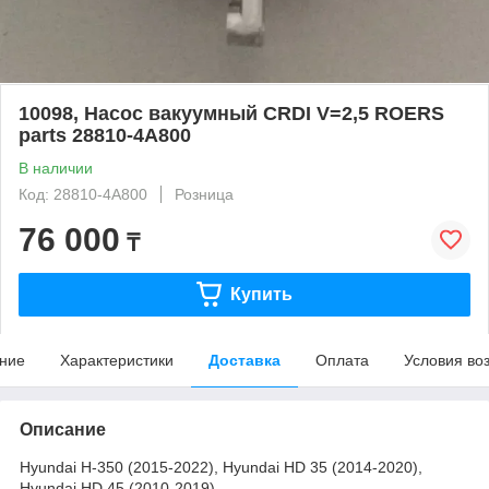
10098, Насос вакуумный CRDI V=2,5 ROERS
parts 28810-4A800
В наличии
Код: 28810-4A800
Розница
76 000
₸
Купить
ние
Характеристики
Доставка
Оплата
Условия во
Описание
Hyundai H-350 (2015-2022), Hyundai HD 35 (2014-2020),
Hyundai HD 45 (2010-2019)