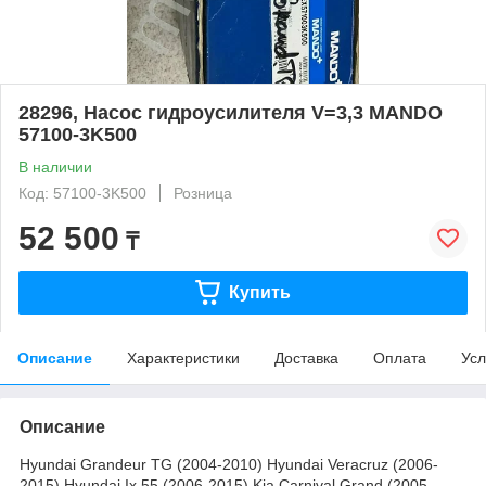
28296, Насос гидроусилителя V=3,3 MANDO
57100-3K500
В наличии
Код: 57100-3K500
Розница
52 500
₸
Купить
Описание
Характеристики
Доставка
Оплата
Усл
Описание
Hyundai Grandeur TG (2004-2010) Hyundai Veracruz (2006-
2015) Hyundai Ix 55 (2006-2015) Kia Carnival Grand (2005-