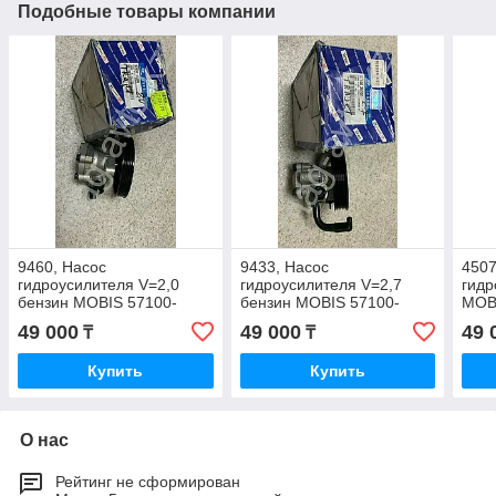
Подобные товары компании
9460, Насос
9433, Насос
4507
гидроусилителя V=2,0
гидроусилителя V=2,7
гидр
бензин MOBIS 57100-
бензин MOBIS 57100-
MOB
3A000
3A100
49 000
49 000
49 
₸
₸
Купить
Купить
О нас
Рейтинг не сформирован