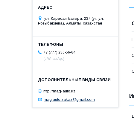
ул. Карасай батыра, 237 (уг. ул.
Розыбакиева), Алматы, Казахстан
П
+7 (777) 236-56-64
С
(с WhatsApp)
С
http://mag-auto.kz
И
mag.auto.zakaz@gmail.com