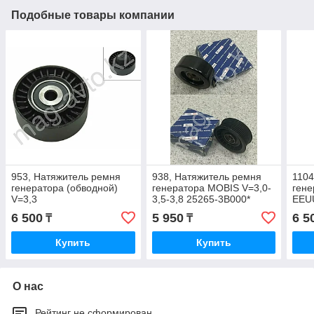
Подобные товары компании
953, Натяжитель ремня
938, Натяжитель ремня
1104
генератора (обводной)
генератора MOBIS V=3,0-
гене
V=3,3
3,5-3,8 25265-3B000*
EEU
371
6 500
5 950
6 5
₸
₸
Купить
Купить
О нас
Рейтинг не сформирован