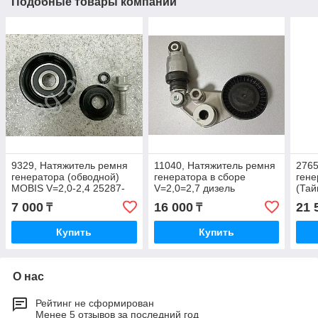
Подобные товары компании
9329, Натяжитель ремня
11040, Натяжитель ремня
2765
генератора (обводной)
генератора в сборе
гене
MOBIS V=2,0-2,4 25287-
V=2,0=2,7 дизель
(Тай
25110
EEUU.CO 66520-
000
7 000
16 000
21 
₸
₸
00070_EU
Купить
Купить
О нас
Рейтинг не сформирован
Менее 5 отзывов за последний год