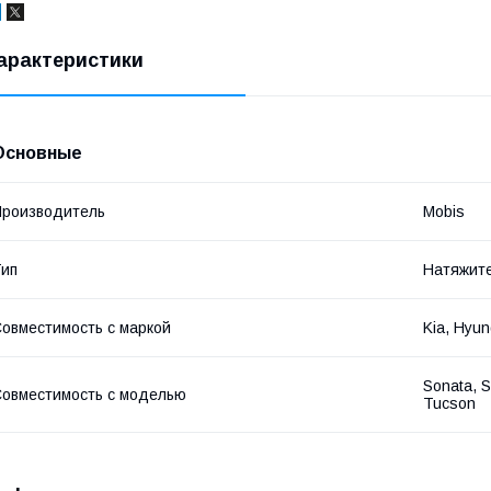
арактеристики
Основные
роизводитель
Mobis
ип
Натяжит
овместимость с маркой
Kia, Hyun
Sonata, S
овместимость с моделью
Tucson