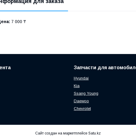
нформация для заказа
Цена:
7 000 ₸
ента
Запчасти для автомобил
Hyundai
Kia
Ssang Young
Daewoo
Chevrolet
Сайт создан на маркетплейсе
Satu.kz