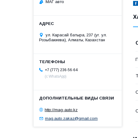
МАГ авто
Х
ул. Карасай батыра, 237 (уг. ул.
Розыбакиева), Алматы, Казахстан
П
+7 (777) 236-56-64
Т
(с WhatsApp)
С
http://mag-auto.kz
С
mag.auto.zakaz@gmail.com