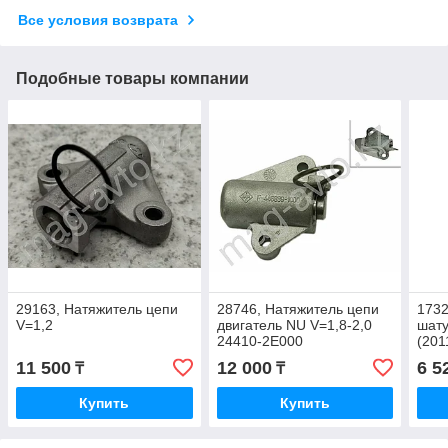
Все условия возврата
Подобные товары компании
29163, Натяжитель цепи
28746, Натяжитель цепи
173
V=1,2
двигатель NU V=1,8-2,0
шату
24410-2E000
(201
MOB
11 500
12 000
6 5
₸
₸
Купить
Купить