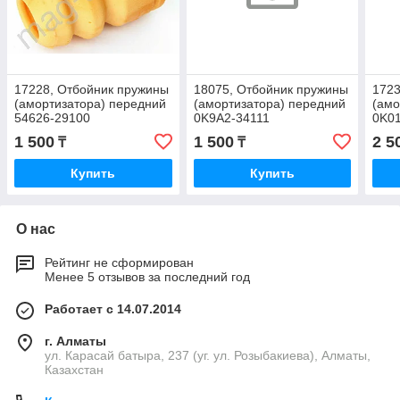
17228, Отбойник пружины
18075, Отбойник пружины
1723
(амортизатора) передний
(амортизатора) передний
(амо
54626-29100
0K9A2-34111
0K01
1 500
1 500
2 5
₸
₸
Купить
Купить
О нас
Рейтинг не сформирован
Менее 5 отзывов за последний год
Работает с 14.07.2014
г. Алматы
ул. Карасай батыра, 237 (уг. ул. Розыбакиева), Алматы,
Казахстан