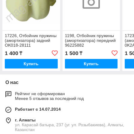
17226, Отбойник пружины
1198, Отбойник пружины
1723
(амортизатора) задний
(амортизатора) передний
(амо
OK018-28111
96225882
0K2
1 400
1 500
1 5
₸
₸
Купить
Купить
О нас
Рейтинг не сформирован
Менее 5 отзывов за последний год
Работает с 14.07.2014
г. Алматы
ул. Карасай батыра, 237 (уг. ул. Розыбакиева), Алматы,
Казахстан