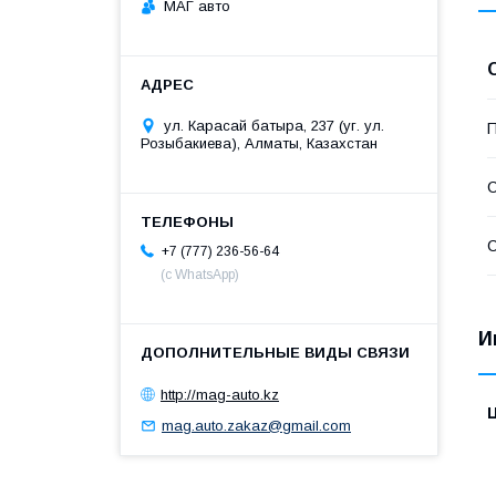
МАГ авто
ул. Карасай батыра, 237 (уг. ул.
П
Розыбакиева), Алматы, Казахстан
С
С
+7 (777) 236-56-64
(с WhatsApp)
И
http://mag-auto.kz
mag.auto.zakaz@gmail.com