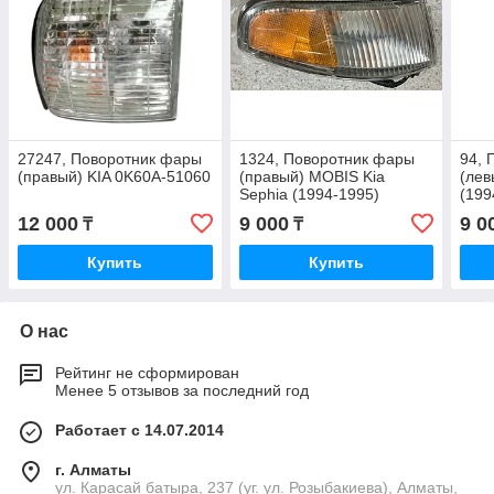
27247, Поворотник фары
1324, Поворотник фары
94, 
(правый) KIA 0K60A-51060
(правый) MOBIS Kia
(лев
Sephia (1994-1995)
(199
0K201-51060D
510
12 000
9 000
9 0
₸
₸
Купить
Купить
О нас
Рейтинг не сформирован
Менее 5 отзывов за последний год
Работает с 14.07.2014
г. Алматы
ул. Карасай батыра, 237 (уг. ул. Розыбакиева), Алматы,