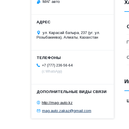
МАГ авто
Х
ул. Карасай батыра, 237 (уг. ул.
Розыбакиева), Алматы, Казахстан
П
С
+7 (777) 236-56-64
(с WhatsApp)
И
http://mag-auto.kz
mag.auto.zakaz@gmail.com