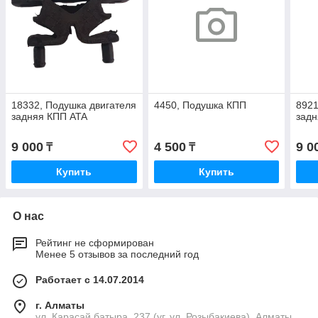
18332, Подушка двигателя
4450, Подушка КПП
8921
задняя КПП ATA
зад
9 000
4 500
9 0
₸
₸
Купить
Купить
О нас
Рейтинг не сформирован
Менее 5 отзывов за последний год
Работает с 14.07.2014
г. Алматы
ул. Карасай батыра, 237 (уг. ул. Розыбакиева), Алматы,