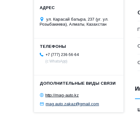
ул. Карасай батыра, 237 (уг. ул.
Розыбакиева), Алматы, Казахстан
П
С
+7 (777) 236-56-64
(с WhatsApp)
С
И
http://mag-auto.kz
mag.auto.zakaz@gmail.com