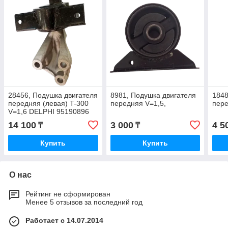
28456, Подушка двигателя
8981, Подушка двигателя
1848
передняя (левая) T-300
передняя V=1,5,
пер
V=1,6 DELPHI 95190896
14 100
3 000
4 5
₸
₸
Купить
Купить
О нас
Рейтинг не сформирован
Менее 5 отзывов за последний год
Работает с 14.07.2014